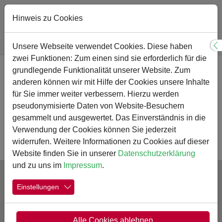
Hinweis zu Cookies
Sie sind hier:
Gymnasium
Menschen
Förderverein
Satzung
Unsere Webseite verwendet Cookies. Diese haben
S
zwei Funktionen: Zum einen sind sie erforderlich für die
Zum Hauptinhalt springen
grundlegende Funktionalität unserer Website. Zum
Satzung
anderen können wir mit Hilfe der Cookies unsere Inhalte
für Sie immer weiter verbessern. Hierzu werden
Satzung_09.2020.pdf
pseudonymisierte Daten von Website-Besuchern
2 MB
gesammelt und ausgewertet. Das Einverständnis in die
Verwendung der Cookies können Sie jederzeit
widerrufen. Weitere Informationen zu Cookies auf dieser
Website finden Sie in unserer
Datenschutzerklärung
und zu uns im
Impressum
.
Einstellungen
Alle Cookies ablehnen
Schulen in Kamen