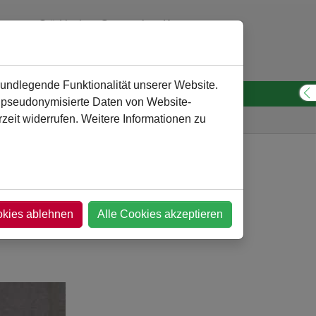
Städtisches Gymnasium Kamen
0 23 07 - 260 30 10
verwaltung
@
gymnasium-kamen.de
rundlegende Funktionalität unserer Website.
n pseudonymisierte Daten von Website-
S
eit widerrufen. Weitere Informationen zu
asium
Menschen
Weitere Mitarbeiter
Mensa
okies ablehnen
Alle Cookies akzeptieren