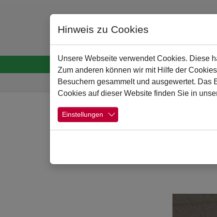
Hinweis zu Cookies
Unsere Webseite verwendet Cookies. Diese hab
Startseite
Menschen
Schule
Schulp
Zum anderen können wir mit Hilfe der Cookies
Sie sind hier:
Besuchern gesammelt und ausgewertet. Das Ein
Cookies auf dieser Website finden Sie in unse
Zum Hauptinhalt springen
Einstellungen
Mensa
Show larger version