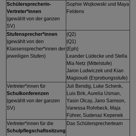
Schülersprecherin-
Sophie Wojkowski und Maya
Vertreter*innen
Feldens
(gewählt von der ganzen
SV)
Stufensprecher*innen
(Q2)
(gewählt von den
(Q1)
Klassensprecher*innen der
(Eph)
jeweiligen Stufen)
Leander Lüdecke und Stella
Mia Netz (Mittelstufe)
Jaron Ludwiczek und Kian
Magsoudi (Erprobungsstufe)
Vertreter*innen für
Juli Bendig, Luke Schenk,
Schulkonferenzen
Luis Birk, Aurelia Usman,
(gewählt von der ganzen
Yasin Olcay, Jano Samson,
SV)
Vanessa Rohrbeck, Maja
Führer, Sudenaz Kepenek
Vertreter*innen für die
Das Schülersprecherteam
Schulpflegschaftssitzung