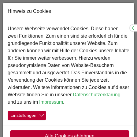
Hinweis zu Cookies
Sie sind hier:
Gymnasium
Menschen
Schülerinnen und Schüler
Unsere Webseite verwendet Cookies. Diese haben
S
Schülervertretung (SV)
zwei Funktionen: Zum einen sind sie erforderlich für die
Zum Hauptinhalt springen
grundlegende Funktionalität unserer Website. Zum
anderen können wir mit Hilfe der Cookies unsere Inhalte
Was ist die SV?
für Sie immer weiter verbessern. Hierzu werden
pseudonymisierte Daten von Website-Besuchern
gesammelt und ausgewertet. Das Einverständnis in die
Das Kürzel SV ist die Abkürzung für Schülervertretung.
Verwendung der Cookies können Sie jederzeit
Sie besteht aus allen Klassensprecher*innen und Stufen
widerrufen. Weitere Informationen zu Cookies auf dieser
Sprecher*innen der jeweiligen Klassen und Stufen. Sie
Website finden Sie in unserer
Datenschutzerklärung
sind die Ansprechpartner*innen für die Schüler*innen und
und zu uns im
Impressum
.
deren zugeteilten Stufen und sorgen dafür, dass die
Wünsche und Meinungen der Schüler*innen
Einstellungen
miteinbezogen werden.
Alle Cookies ablehnen
Die Aufgaben der SV