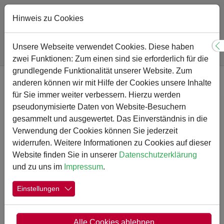
Hinweis zu Cookies
Sie sind hier:
Gymnasium
Schulprogramm
Fördern und Fordern
Unsere Webseite verwendet Cookies. Diese haben
S
Herkunftssprachlicher Unterricht (HSU)
zwei Funktionen: Zum einen sind sie erforderlich für die
Zum Hauptinhalt springen
grundlegende Funktionalität unserer Website. Zum
anderen können wir mit Hilfe der Cookies unsere Inhalte
Herkunftssprachlicher Unterricht
für Sie immer weiter verbessern. Hierzu werden
pseudonymisierte Daten von Website-Besuchern
gesammelt und ausgewertet. Das Einverständnis in die
Verwendung der Cookies können Sie jederzeit
Schülerinnen und Schüler mit Migrationshintergrund und
widerrufen. Weitere Informationen zu Cookies auf dieser
herkunftsbedingten Vorkenntnissen können am
Website finden Sie in unserer
Datenschutzerklärung
Herkunftssprachlichen Unterricht teilnehmen, er wird zur
und zu uns im
Impressum
.
Zeit in den Sprachen Arabisch, Griechisch, Italienisch,
Polnisch, Portugiesisch, Russisch und Türkisch im
Kreis
Einstellungen
Unna
angeboten. Der Unterricht findet nicht unbedingt
am Gymnasium Kamen statt, sondern
an
Schwerpunktschulen
im Kreisgebiet (z.B. Türkisch
Alle Cookies ablehnen