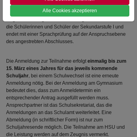
und Polnisch auch in Kamen). HSU ist ein
Alle Cookies akzeptieren
außerunterrichtliches Zusatzangebot und findet in der
Regel nachmittags statt. Dieses Angebot wendet sich an
die Schülerinnen und Schüler der Sekundarstufe I und
endet mit einer Sprachprüfung auf der Anspruchsebene
des angestrebten Abschlusses.
Die Anmeldung zur Teilnahme erfolgt
einmalig bis zum
15. März eines Jahres für das jeweils kommende
Schuljahr
, bei einem Schulwechsel ist eine erneute
Anmeldung nötig. Bei der Anmeldung am Gymnasium
bedeutet dies, dass zum Anmeldetermin ein
entsprechender Antrag ausgefüllt werden muss.
Ansprechpartner ist das Schulsekretariat, das die
Anmeldungen an das Schulamt weiterleitet. Eine
Abmeldung (in schriftlicher Form) ist nur zum
Schuljahresende möglich. Die Teilnahme am HSU und
die Leistung werden auf dem Zeugnis vermerkt.