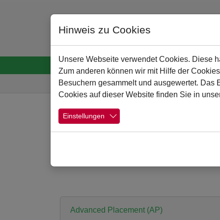
Hinweis zu Cookies
Unsere Webseite verwendet Cookies. Diese hab
Startseite
Menschen
Schule
Schulpro
Zum anderen können wir mit Hilfe der Cookies
Sie sind hier:
Besuchern gesammelt und ausgewertet. Das Ein
Cookies auf dieser Website finden Sie in unse
Zum Hauptinhalt springen
Einstellungen
(Fremd-)Sprachlich
Advanced Placement (AP)