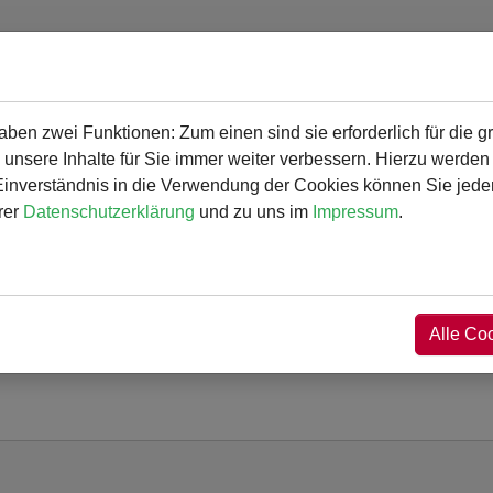
en zwei Funktionen: Zum einen sind sie erforderlich für die g
gramm
Angebot und Aktivitäten
Service
 unsere Inhalte für Sie immer weiter verbessern. Hierzu werde
verständnis in die Verwendung der Cookies können Sie jederz
Gymnasium
Angebot und Aktivitäte
rer
Datenschutzerklärung
und zu uns im
Impressum
.
es
Alle Co