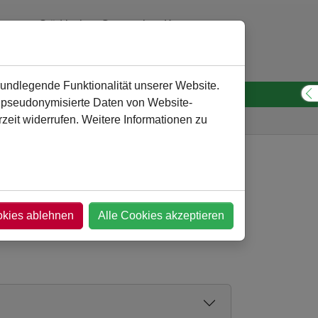
Städtisches Gymnasium Kamen
0 23 07 - 260 30 10
verwaltung
@
gymnasium-kamen.de
rundlegende Funktionalität unserer Website.
n pseudonymisierte Daten von Website-
S
eit widerrufen. Weitere Informationen zu
n
Arbeitsgemeinschaften
(Fremd-)Sprachliches
okies ablehnen
Alle Cookies akzeptieren