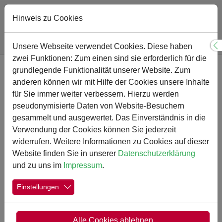
Hinweis zu Cookies
Sie sind hier:
Gymnasium
Menschen
Weitere Mitarbeiter
Unsere Webseite verwendet Cookies. Diese haben
S
zwei Funktionen: Zum einen sind sie erforderlich für die
Zum Hauptinhalt springen
grundlegende Funktionalität unserer Website. Zum
Weitere Mitarbeiter
anderen können wir mit Hilfe der Cookies unsere Inhalte
für Sie immer weiter verbessern. Hierzu werden
pseudonymisierte Daten von Website-Besuchern
gesammelt und ausgewertet. Das Einverständnis in die
Verwendung der Cookies können Sie jederzeit
widerrufen. Weitere Informationen zu Cookies auf dieser
Website finden Sie in unserer
Datenschutzerklärung
und zu uns im
Impressum
.
Einstellungen
Alle Cookies ablehnen