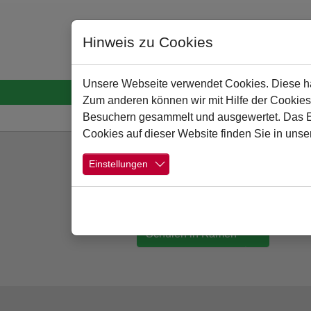
Hinweis zu Cookies
Unsere Webseite verwendet Cookies. Diese hab
Startseite
Menschen
Schule
Schulpro
Zum anderen können wir mit Hilfe der Cookies
Sie sind hier:
Besuchern gesammelt und ausgewertet. Das Ein
Cookies auf dieser Website finden Sie in unse
Zum Hauptinhalt springen
Einstellungen
Schulen in Kamen