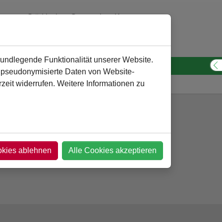
Städtisches Gymnasium Kamen
0 23 07 - 260 30 10
verwaltung
@
gymnasium-kamen.de
rundlegende Funktionalität unserer Website.
n pseudonymisierte Daten von Website-
S
eit widerrufen. Weitere Informationen zu
Gymnasium
Projekttage 2014
Team
okies ablehnen
Alle Cookies akzeptieren