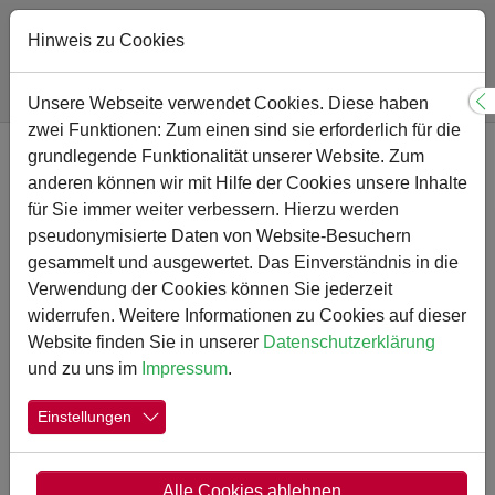
Hinweis zu Cookies
Sie sind hier:
Gymnasium
Nachrichten-Detail
Unsere Webseite verwendet Cookies. Diese haben
S
zwei Funktionen: Zum einen sind sie erforderlich für die
Zum Hauptinhalt springen
grundlegende Funktionalität unserer Website. Zum
Digitaler Informationsabend
anderen können wir mit Hilfe der Cookies unsere Inhalte
des Kreises Unna: Polizei
für Sie immer weiter verbessern. Hierzu werden
pseudonymisierte Daten von Website-Besuchern
und Bundeswehr
gesammelt und ausgewertet. Das Einverständnis in die
Verwendung der Cookies können Sie jederzeit
widerrufen. Weitere Informationen zu Cookies auf dieser
10.05.2026
Erstellt von
Joachim Michel
Website finden Sie in unserer
Datenschutzerklärung
und zu uns im
Impressum
.
Einstellungen
Alle Cookies ablehnen