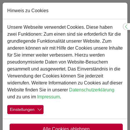
Hinweis zu Cookies
Sie sind hier:
Gymnasium
Nachrichten-Detail
Unsere Webseite verwendet Cookies. Diese haben
S
zwei Funktionen: Zum einen sind sie erforderlich für die
Zum Hauptinhalt springen
grundlegende Funktionalität unserer Website. Zum
Fußball-Europameisterin am
anderen können wir mit Hilfe der Cookies unsere Inhalte
SGK
für Sie immer weiter verbessern. Hierzu werden
pseudonymisierte Daten von Website-Besuchern
gesammelt und ausgewertet. Das Einverständnis in die
22.05.2026
Wettbewerbe
Verwendung der Cookies können Sie jederzeit
Erstellt von
Jana Puschmann
widerrufen. Weitere Informationen zu Cookies auf dieser
Website finden Sie in unserer
Datenschutzerklärung
und zu uns im
Impressum
.
Einstellungen
Alle Cookies ablehnen