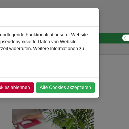
Städtisches Gymnasium Kamen
0 23 07 - 260 30 10
verwaltung
@
gymnasium-kamen.de
rundlegende Funktionalität unserer Website.
n pseudonymisierte Daten von Website-
S
eit widerrufen. Weitere Informationen zu
Gymnasium
Nachrichten-Detail
okies ablehnen
Alle Cookies akzeptieren