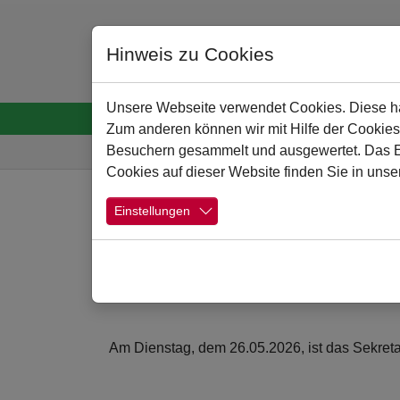
Hinweis zu Cookies
Unsere Webseite verwendet Cookies. Diese hab
Startseite
Menschen
Schule
Schulpro
Zum anderen können wir mit Hilfe der Cookies
Sie sind hier:
Besuchern gesammelt und ausgewertet. Das Ein
Cookies auf dieser Website finden Sie in unse
Zum Hauptinhalt springen
Einstellungen
Information: Sekr
22.05.2026
Am
Dienstag, dem 26.05.2026, ist das Sekretar