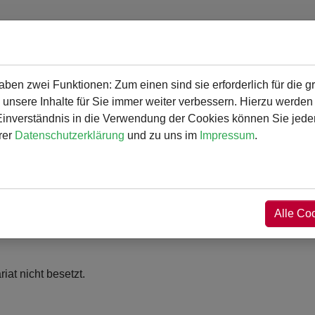
en zwei Funktionen: Zum einen sind sie erforderlich für die g
gramm
Angebot und Aktivitäten
Service
 unsere Inhalte für Sie immer weiter verbessern. Hierzu werde
verständnis in die Verwendung der Cookies können Sie jederz
rer
Datenschutzerklärung
und zu uns im
Impressum
.
etariat
Alle Co
iat nicht besetzt.