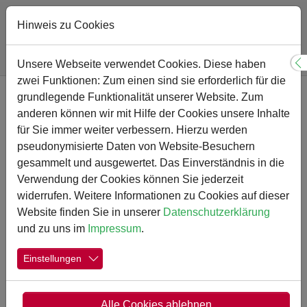
Hinweis zu Cookies
Sie sind hier:
Gymnasium
Nachrichten-Detail
Unsere Webseite verwendet Cookies. Diese haben
S
zwei Funktionen: Zum einen sind sie erforderlich für die
Zum Hauptinhalt springen
grundlegende Funktionalität unserer Website. Zum
Projektkurs „Gesunde
anderen können wir mit Hilfe der Cookies unsere Inhalte
Schule“ stellt
für Sie immer weiter verbessern. Hierzu werden
pseudonymisierte Daten von Website-Besuchern
Bewegungsbuch vor
gesammelt und ausgewertet. Das Einverständnis in die
Verwendung der Cookies können Sie jederzeit
widerrufen. Weitere Informationen zu Cookies auf dieser
29.06.2026
Website finden Sie in unserer
Datenschutzerklärung
und zu uns im
Impressum
.
Bewegungsbuch
Einstellungen
Alle Cookies ablehnen