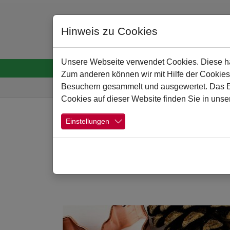
Hinweis zu Cookies
Unsere Webseite verwendet Cookies. Diese hab
Startseite
Menschen
Schule
Schulpro
Zum anderen können wir mit Hilfe der Cookies
Sie sind hier:
Besuchern gesammelt und ausgewertet. Das Ein
Cookies auf dieser Website finden Sie in unse
Zum Hauptinhalt springen
Einstellungen
Türchen 1