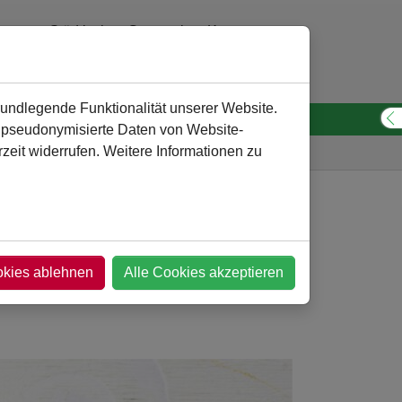
Städtisches Gymnasium Kamen
0 23 07 - 260 30 10
verwaltung
@
gymnasium-kamen.de
rundlegende Funktionalität unserer Website.
n pseudonymisierte Daten von Website-
S
eit widerrufen. Weitere Informationen zu
Gymnasium
Service
Türchen 1
okies ablehnen
Alle Cookies akzeptieren