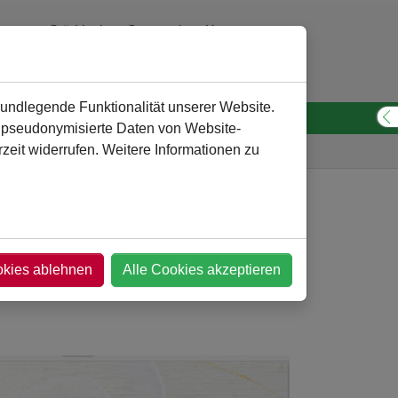
Städtisches Gymnasium Kamen
0 23 07 - 260 30 10
verwaltung
@
gymnasium-kamen.de
rundlegende Funktionalität unserer Website.
n pseudonymisierte Daten von Website-
S
eit widerrufen. Weitere Informationen zu
Gymnasium
Service
Türchen 13
okies ablehnen
Alle Cookies akzeptieren