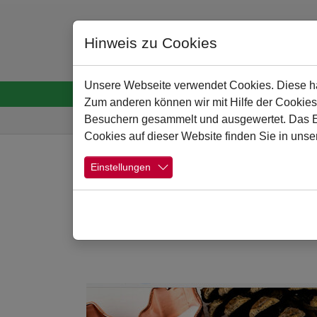
Hinweis zu Cookies
Unsere Webseite verwendet Cookies. Diese hab
Startseite
Menschen
Schule
Schulpro
Zum anderen können wir mit Hilfe der Cookies
Sie sind hier:
Besuchern gesammelt und ausgewertet. Das Ein
Cookies auf dieser Website finden Sie in unse
Zum Hauptinhalt springen
Einstellungen
Türchen 13
Show larger version