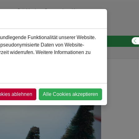
Städtisches Gymnasium Kamen
0 23 07 - 260 30 10
verwaltung
@
gymnasium-kamen.de
rundlegende Funktionalität unserer Website.
n pseudonymisierte Daten von Website-
S
eit widerrufen. Weitere Informationen zu
Gymnasium
Service
Türchen 9
okies ablehnen
Alle Cookies akzeptieren