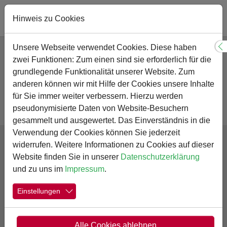
Hinweis zu Cookies
Zum Hauptinhalt springen
Unsere Webseite verwendet Cookies. Diese haben
S
zwei Funktionen: Zum einen sind sie erforderlich für die
grundlegende Funktionalität unserer Website. Zum
anderen können wir mit Hilfe der Cookies unsere Inhalte
für Sie immer weiter verbessern. Hierzu werden
Schulen in Kamen
pseudonymisierte Daten von Website-Besuchern
gesammelt und ausgewertet. Das Einverständnis in die
Verwendung der Cookies können Sie jederzeit
widerrufen. Weitere Informationen zu Cookies auf dieser
Impressum
Website finden Sie in unserer
Datenschutzerklärung
Datenschutz
und zu uns im
Impressum
.
Datenschutz Facebook
Einstellungen
© Copyright 2026 Städtisches Gymnasium Kamen
Alle Cookies ablehnen