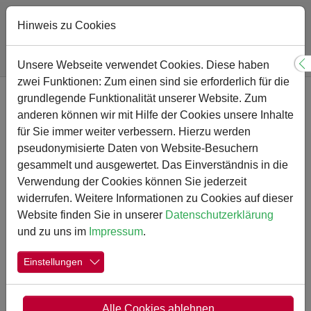
Hinweis zu Cookies
Sie sind hier:
Gymnasium
PHYSIK AKTIV
Unsere Webseite verwendet Cookies. Diese haben
S
zwei Funktionen: Zum einen sind sie erforderlich für die
Zum Hauptinhalt springen
grundlegende Funktionalität unserer Website. Zum
"Bazingi" und "Trapeze statt
anderen können wir mit Hilfe der Cookies unsere Inhalte
Kekse" gewinnen PHYSIK
für Sie immer weiter verbessern. Hierzu werden
pseudonymisierte Daten von Website-Besuchern
AKTIV-Wettbewerb
gesammelt und ausgewertet. Das Einverständnis in die
Am Mittwoch, 25. März 2015 fand die schulinterne
Verwendung der Cookies können Sie jederzeit
Vorausscheidung im PHYSIK AKTIV-Wettbewerb statt. In
widerrufen. Weitere Informationen zu Cookies auf dieser
diesem Jahr war die Aufgabe, nur aus Bindfäden und
Website finden Sie in unserer
Datenschutzerklärung
Holzspießen eine Aufzug-Kabine zu bauen, die eine 0,5
und zu uns im
Impressum
.
Liter Kunststoffflasche tragen kann. Zur Teilnahme
aufgerufen waren Schülerinnen und Schüler der
Einstellungen
Jahrgangsstufen 5-8, die in Gruppen an möglichst
leichten Aufzug-Kabinen tüfteln sollten, denn: gewonnen
hat das Team mit der leichtesten Kabine, die die
Alle Cookies ablehnen