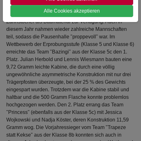
Anforderungen erfüllt hat. Im Wettbewerb für die "Kleinen"
Alle Cookies akzeptieren
standen dabei Schaschlikspieße, für die "Größeren"
Zahnstocher als Baumaterial zur Verfügung. Auch in
diesem Jahr nahmen wieder zahlreiche Mannschaften
teil, sodass die Pausenhalle "proppevoll" war. Im
Wettbewerb der Erprobungsstufe (Klasse 5 und Klasse 6)
erreichte das Team "Bazingi" aus der Klasse 5c den 1.
Platz. Julian Herbold und Lennis Wiesmann bauten eine
9,72 Gramm leichte Kabine, die durch eine völlig
ungewöhnliche asymmetrische Konstruktion mit nur drei
Trägerpfosten überzeugte, bei der 25 % des Gewichts
eingespart wurden. Trotzdem war die Kabine stabil und
haltbar und die 500 Gramm Flasche konnte problemlos
hochgezogen werden. Den 2. Platz errang das Team
"Princess" (ebenfalls aus der Klasse 5c) mit Jessica
Wojkowski und Nadja Köster, deren Konstruktion 11,59
Gramm wog. Die Vorjahressieger vom Team "Trapeze
statt Kekse" aus der Klasse 8b konnten sich auch in