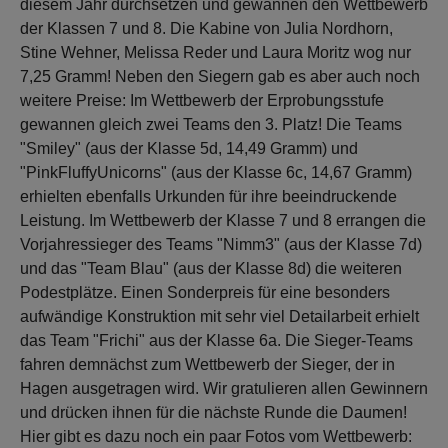
diesem Jahr durchsetzen und gewannen den Wettbewerb
der Klassen 7 und 8. Die Kabine von Julia Nordhorn,
Stine Wehner, Melissa Reder und Laura Moritz wog nur
7,25 Gramm! Neben den Siegern gab es aber auch noch
weitere Preise: Im Wettbewerb der Erprobungsstufe
gewannen gleich zwei Teams den 3. Platz! Die Teams
"Smiley" (aus der Klasse 5d, 14,49 Gramm) und
"PinkFluffyUnicorns" (aus der Klasse 6c, 14,67 Gramm)
erhielten ebenfalls Urkunden für ihre beeindruckende
Leistung. Im Wettbewerb der Klasse 7 und 8 errangen die
Vorjahressieger des Teams "Nimm3" (aus der Klasse 7d)
und das "Team Blau" (aus der Klasse 8d) die weiteren
Podestplätze. Einen Sonderpreis für eine besonders
aufwändige Konstruktion mit sehr viel Detailarbeit erhielt
das Team "Frichi" aus der Klasse 6a. Die Sieger-Teams
fahren demnächst zum Wettbewerb der Sieger, der in
Hagen ausgetragen wird. Wir gratulieren allen Gewinnern
und drücken ihnen für die nächste Runde die Daumen!
Hier gibt es dazu noch ein paar Fotos vom Wettbewerb: