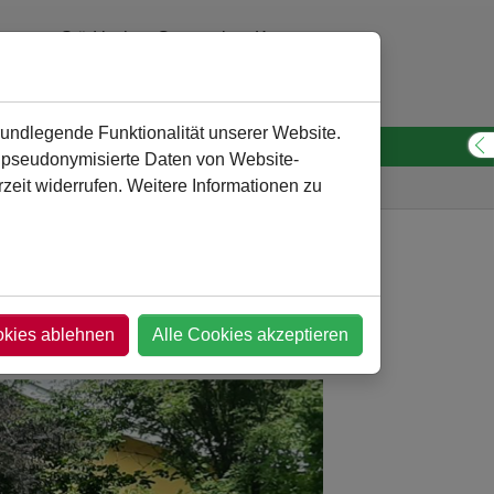
Städtisches Gymnasium Kamen
0 23 07 - 260 30 10
verwaltung
@
gymnasium-kamen.de
rundlegende Funktionalität unserer Website.
n pseudonymisierte Daten von Website-
S
eit widerrufen. Weitere Informationen zu
rrichtsfächer und Fachbereiche
MINT
Biologie
okies ablehnen
Alle Cookies akzeptieren