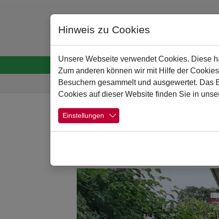
Hinweis zu Cookies
Unsere Webseite verwendet Cookies. Diese hab
Startseite
Menschen
Schule
Schulpr
Zum anderen können wir mit Hilfe der Cookies
Sie sind hier:
Besuchern gesammelt und ausgewertet. Das Ein
Cookies auf dieser Website finden Sie in unse
Zum Hauptinhalt springen
Einstellungen
Das Fach Biologie