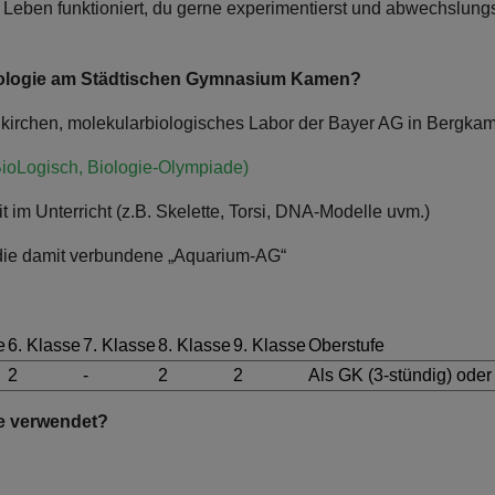
s Leben funktioniert, du gerne experimentierst und abwechslungs
Biologie am Städtischen Gymnasium Kamen?
nkirchen, molekularbiologisches Labor der Bayer AG in Bergka
ioLogisch, Biologie-Olympiade)
t im Unterricht (z.B. Skelette, Torsi, DNA-Modelle uvm.)
die damit verbundene „Aquarium-AG“
e
6. Klasse
7. Klasse
8. Klasse
9. Klasse
Oberstufe
2
-
2
2
Als GK (3-stündig) oder
ie verwendet?