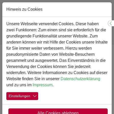
Hinweis zu Cookies
Sie sind hier:
Gymnasium
Schulprogramm
Unsere Webseite verwendet Cookies. Diese haben
S
Unterrichtsfächer und Fachbereiche
MKB
Kunst
zwei Funktionen: Zum einen sind sie erforderlich für die
Digitale Kunstgallerie
grundlegende Funktionalität unserer Website. Zum
Ich miste aus - Meine Tierplastik aus Müll (Kl. 6)
anderen können wir mit Hilfe der Cookies unsere Inhalte
Zum Hauptinhalt springen
für Sie immer weiter verbessern. Hierzu werden
pseudonymisierte Daten von Website-Besuchern
Ich miste aus - Meine Tierplastik
gesammelt und ausgewertet. Das Einverständnis in die
aus Müll (Kl. 6, BURK)
Verwendung der Cookies können Sie jederzeit
widerrufen. Weitere Informationen zu Cookies auf dieser
Website finden Sie in unserer
Datenschutzerklärung
und zu uns im
Impressum
.
Show larger version
Show larger version
Show larger version
Einstellungen
Alle Cookies ablehnen