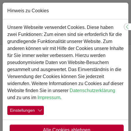
Hinweis zu Cookies
Sie sind hier:
Gymnasium
Schulprogramm
Unsere Webseite verwendet Cookies. Diese haben
S
Unterrichtsfächer und Fachbereiche
GeWi
zwei Funktionen: Zum einen sind sie erforderlich für die
(Praktische) Philosophie
grundlegende Funktionalität unserer Website. Zum
Zum Hauptinhalt springen
anderen können wir mit Hilfe der Cookies unsere Inhalte
für Sie immer weiter verbessern. Hierzu werden
Das Fach (Praktische)
pseudonymisierte Daten von Website-Besuchern
Philosophie
gesammelt und ausgewertet. Das Einverständnis in die
Verwendung der Cookies können Sie jederzeit
widerrufen. Weitere Informationen zu Cookies auf dieser
Website finden Sie in unserer
Datenschutzerklärung
und zu uns im
Impressum
.
„Die Fähigkeit, uns zu wundern, ist das
einzige, was wir brauchen, um gute
Einstellungen
Philosophen zu werden.“
Alle Cookies ablehnen