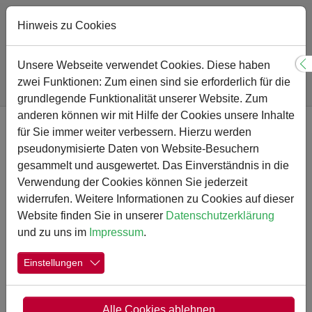
Hinweis zu Cookies
Sie sind hier:
Gymnasium
Schulprogramm
Unsere Webseite verwendet Cookies. Diese haben
S
Unterrichtsfächer und Fachbereiche
GeWi
zwei Funktionen: Zum einen sind sie erforderlich für die
Evangelische Religion
grundlegende Funktionalität unserer Website. Zum
Zum Hauptinhalt springen
anderen können wir mit Hilfe der Cookies unsere Inhalte
für Sie immer weiter verbessern. Hierzu werden
Das Fach Evangelische Religion
pseudonymisierte Daten von Website-Besuchern
gesammelt und ausgewertet. Das Einverständnis in die
Verwendung der Cookies können Sie jederzeit
widerrufen. Weitere Informationen zu Cookies auf dieser
Was macht das Fach evangelische Religionslehre
Website finden Sie in unserer
Datenschutzerklärung
aus?
und zu uns im
Impressum
.
„Religionsunterricht erschließt die religiöse Dimension
Einstellungen
der Wirklichkeit und des Lebens
und trägt zur religiösen Bildung der Schülerinnen und
Schüler bei. Das Fach Evangelische Religionslehre zielt
Alle Cookies ablehnen