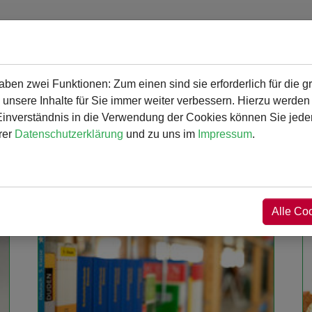
en zwei Funktionen: Zum einen sind sie erforderlich für die g
gramm
Angebot und Aktivitäten
Service
 unsere Inhalte für Sie immer weiter verbessern. Hierzu werde
verständnis in die Verwendung der Cookies können Sie jederz
rer
Datenschutzerklärung
und zu uns im
Impressum
.
 Gymnasium
Alle Co
Weiterlesen