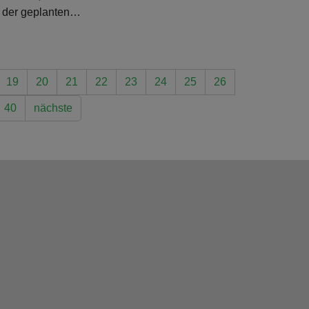
n der geplanten…
19
20
21
22
23
24
25
26
40
nächste