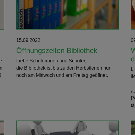
15.09.2022
0
Öffnungszeiten Bibliothek
W
d
e,
Liebe Schülerinnen und Schüler,
en
die Bibliothek ist bis zu den Herbstferien nur
L
0
noch am Mittwoch und am Freitag geöffnet.
li
a
P
t