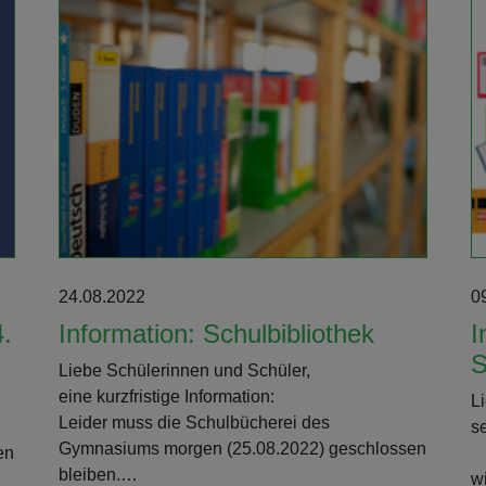
Weiterlesen
24.08.2022
0
4.
Information: Schulbibliothek
I
S
Liebe Schülerinnen und Schüler,
eine kurzfristige Information:
L
Leider muss die Schulbücherei des
s
Gymnasiums morgen (25.08.2022) geschlossen
en
bleiben.…
w