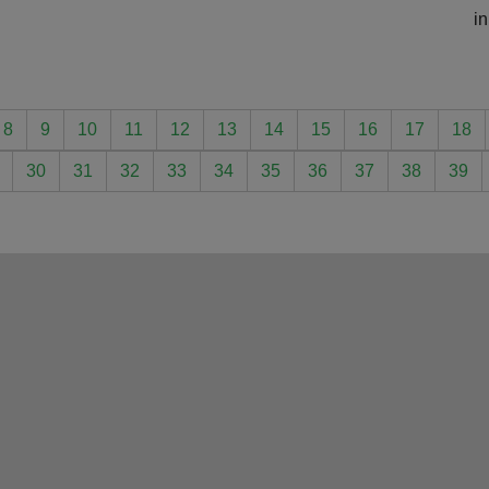
i
8
9
10
11
12
13
14
15
16
17
18
30
31
32
33
34
35
36
37
38
39