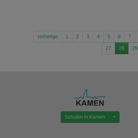
vorherige
1
2
3
4
5
6
7
27
28
29
Schulen in Kamen