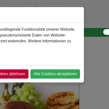
Städtisches Gymnasium Kamen
0 23 07 - 260 30 10
verwaltung
@
gymnasium-kamen.de
rundlegende Funktionalität unserer Website.
n pseudonymisierte Daten von Website-
S
eit widerrufen. Weitere Informationen zu
okies ablehnen
Alle Cookies akzeptieren