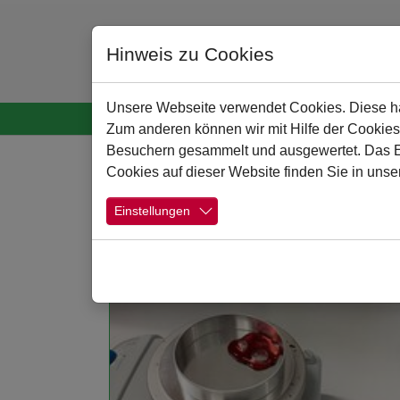
Hinweis zu Cookies
Unsere Webseite verwendet Cookies. Diese hab
Startseite
Menschen
Schule
Schulpro
Zum anderen können wir mit Hilfe der Cookies
Zum Hauptinhalt springen
Besuchern gesammelt und ausgewertet. Das Ein
Cookies auf dieser Website finden Sie in unse
Aktuelles aus dem
Einstellungen
Weiterlesen